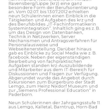
Ravensberg/Lippe (krz) eine ganz
besondere Form der Berufsorientierung
an. Vom 02.07. bis 13.07.2012 erhielten
neun Schülerinnen einen Einblick in die
Tätigkeiten und Aufgaben des krz und
des Berufsbildes „IT-Fachinformatikerin
Systemintegration“. Inhaltlich ging es z. B.
um das Design von Datenbanken,
Technik in Netzwerken, Server
Mechanismen und Antragsverfahren für
Personalausweise und
Webseitenerstellung. Darüber hinaus
gab es Einblicke zu Social Media wie z. B.
facebook. Neben der eigenständigen
Bearbeitung von fachpraktischen
Aufgaben standen krz-Auszubildende
und Mitarbeiter aus dem IT-Bereich für
Diskussionen und Fragen zur Verfügung.
Abgerundet wurde das Angebot durch
Exkursionen zum Bürgerbüro der Stadt
Lemgo, zum Heinz Nixdorf Museum und
zur „Siemens Professional Education“ in
Paderborn.
Neun Schülerinnen der Jahrgangsstufe 11
aus Lemgo, Kalletal, Barntrup, Horn-Bad