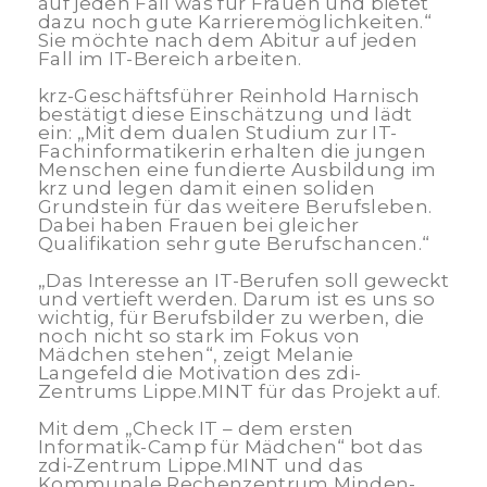
auf jeden Fall was für Frauen und bietet
dazu noch gute Karrieremöglichkeiten.“
Sie möchte nach dem Abitur auf jeden
Fall im IT-Bereich arbeiten.
krz-Geschäftsführer Reinhold Harnisch
bestätigt diese Einschätzung und lädt
ein: „Mit dem dualen Studium zur IT-
Fachinformatikerin erhalten die jungen
Menschen eine fundierte Ausbildung im
krz und legen damit einen soliden
Grundstein für das weitere Berufsleben.
Dabei haben Frauen bei gleicher
Qualifikation sehr gute Berufschancen.“
„Das Interesse an IT-Berufen soll geweckt
und vertieft werden. Darum ist es uns so
wichtig, für Berufsbilder zu werben, die
noch nicht so stark im Fokus von
Mädchen stehen“, zeigt Melanie
Langefeld die Motivation des zdi-
Zentrums Lippe.MINT für das Projekt auf.
Mit dem „Check IT – dem ersten
Informatik-Camp für Mädchen“ bot das
zdi-Zentrum Lippe.MINT und das
Kommunale Rechenzentrum Minden-