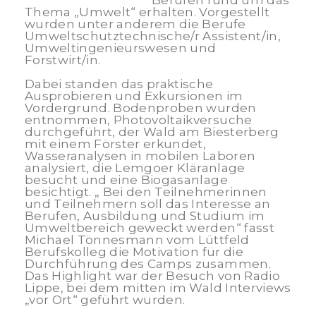
Berufen rund um das
Thema „Umwelt“ erhalten. Vorgestellt
wurden unter anderem die Berufe
Umweltschutztechnische/r Assistent/in,
Umweltingenieurswesen und
Forstwirt/in.
Dabei standen das praktische
Ausprobieren und Exkursionen im
Vordergrund. Bodenproben wurden
entnommen, Photovoltaikversuche
durchgeführt, der Wald am Biesterberg
mit einem Förster erkundet,
Wasseranalysen in mobilen Laboren
analysiert, die Lemgoer Kläranlage
besucht und eine Biogasanlage
besichtigt. „ Bei den Teilnehmerinnen
und Teilnehmern soll das Interesse an
Berufen, Ausbildung und Studium im
Umweltbereich geweckt werden“ fasst
Michael Tönnesmann vom Lüttfeld
Berufskolleg die Motivation für die
Durchführung des Camps zusammen.
Das Highlight war der Besuch von Radio
Lippe, bei dem mitten im Wald Interviews
„vor Ort“ geführt wurden.