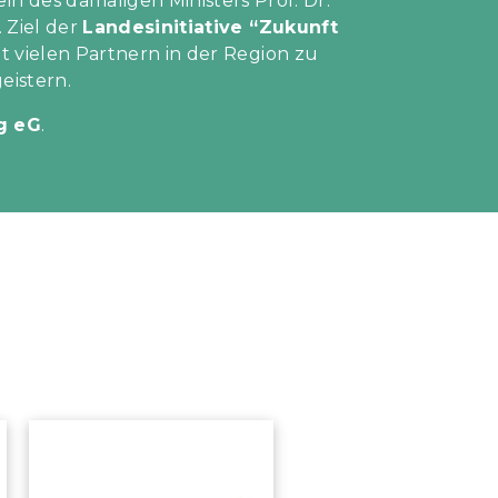
n des damaligen Ministers Prof. Dr.
 Ziel der
Landesinitiative “Zukunft
t vielen Partnern in der Region zu
istern.
g eG
.