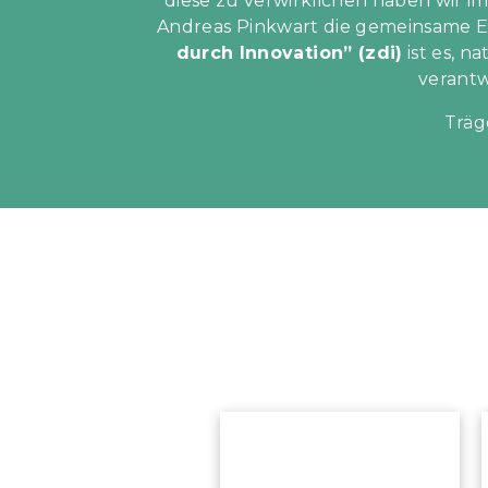
diese zu verwirklichen haben wir i
Andreas Pinkwart die gemeinsame E
durch Innovation” (zdi)
ist es, n
verant
Träg