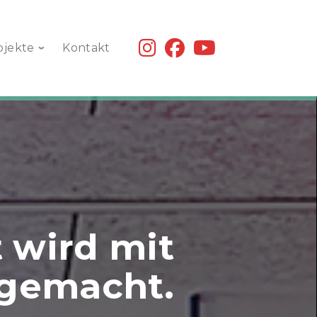
fab
fab
fab
ojekte
Kontakt
fa-
fa-
fa-
instagram
facebook
youtube
 wird mit
gemacht.