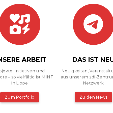
NSERE ARBEIT
DAS IST NE
ojekte, Initiativen und
Neuigkeiten, Veranstal
te – so vielfältig ist MINT
aus unserem zdi-Zentr
in Lippe
Netzwerk
Zum Portfolio
Zu den News