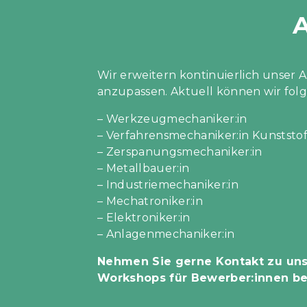
A
Wir erweitern kontinuierlich unser 
anzupassen. Aktuell können wir fol
– Werkzeugmechaniker:in
– Verfahrensmechaniker:in Kunststo
– Zerspanungsmechaniker:in
– Metallbauer:in
– Industriemechaniker:in
– Mechatroniker:in
– Elektroniker:in
– Anlagenmechaniker:in
Nehmen Sie gerne Kontakt zu uns 
Workshops für Bewerber:innen ber