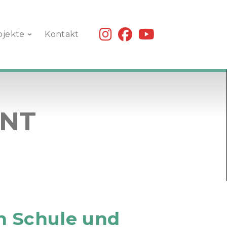
fab
fab
fab
ojekte
Kontakt
fa-
fa-
fa-
instagram
facebook
youtube
INT
n Schule und