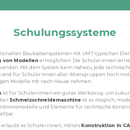
RAUM
Schulungssysteme
ditionellen Baukastensystemen mit UMT-typischen Ele
g von Modellen
ermöglichen. Die Schüler:innen lern
EKTE
wenden. Mit dem System kann nahezu jede technis
n sind für Schüler:innen aller Altersgruppen hoch m
tigen Modelle mit nach Hause nehmen.
m
ist für Schüler:innen ein gutes Werkzeug, um zuku
nden
Schmelzschneidemaschine
ist es möglich, mo
N
unktionsmodelle und Elemente für technische Konstru
ellbar.
erlaubt es Schüler:innen, mittels
Konstruktion in C