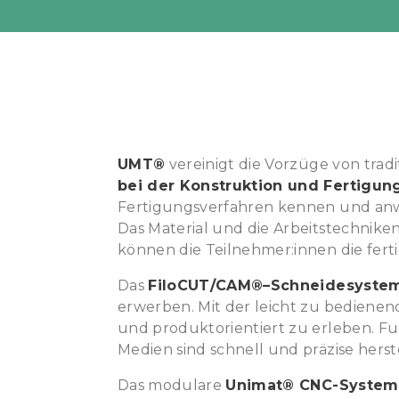
ERFAHRUNGS
MINT
-
UMT®
vereinigt die Vorzüge von tra
bei der Konstruktion und Fertigun
SCHÜLERPROJ
Fertigungsverfahren kennen und an
Das Material und die Arbeitstechnike
können die Teilnehmer:innen die fer
MIT
Das
FiloCUT/CAM®–Schneidesyste
erwerben. Mit der leicht zu bediene
UNTERNEHME
und produktorientiert zu erleben. F
Medien sind schnell und präzise herst
IN
Das modulare
Unimat® CNC-System