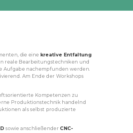
menten, die eine
kreative Entfaltung
en reale Bearbeitungstechniken und
che Aufgabe nachempfunden werden.
otivierend. Am Ende der Workshops
nftsorientierte Kompetenzen zu
derne Produktionstechnik handelnd
ktionen als selbst produzierte
AD
sowie anschließender
CNC-