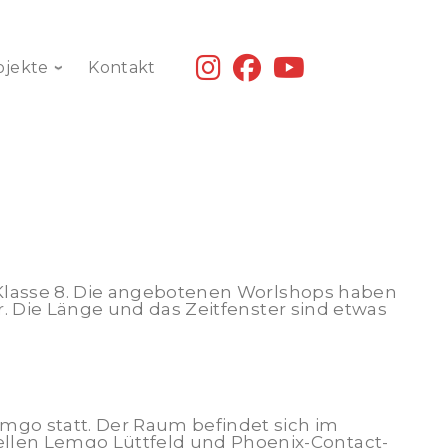
fab
fab
fab
ojekte
Kontakt
fa-
fa-
fa-
instagram
facebook
youtube
r Klasse 8. Die angebotenen Worlshops haben
r. Die Länge und das Zeitfenster sind etwas
mgo statt. Der Raum befindet sich im
llen Lemgo Lüttfeld und Phoenix-Contact-