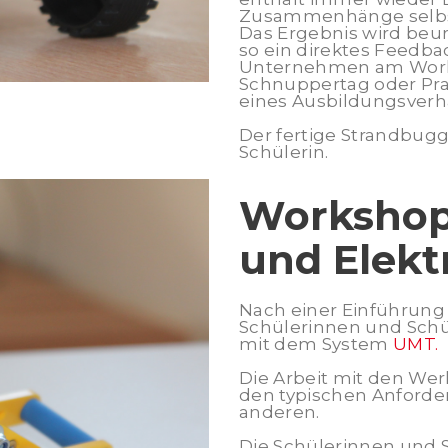
Zusammenhänge selbst 
Das Ergebnis wird beur
so ein direktes Feedba
Unternehmen am Work
Schnuppertag oder Pra
eines Ausbildungsverh
Der fertige Strandbugg
Schülerin.
Workshop 
und Elekt
Nach einer Einführung
Schülerinnen und Schül
mit dem System
UMT.
Die Arbeit mit den We
den typischen Anforde
anderen.
Die Schülerinnen und S