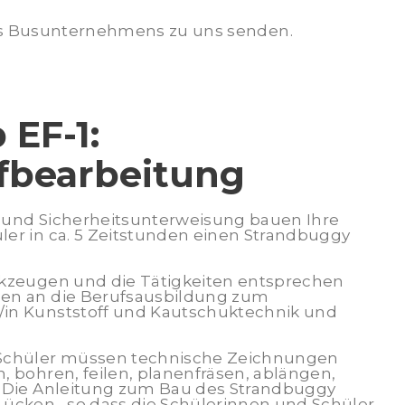
des Busunternehmens zu uns senden.
EF-1:
fbearbeitung
 und Sicherheitsunterweisung bauen Ihre
er in ca. 5 Zeitstunden einen Strandbuggy
rkzeugen und die Tätigkeiten entsprechen
en an die Berufsausbildung zum
in Kunststoff und Kautschuktechnik und
 Schüler müssen technische Zeichnungen
, bohren, feilen, planenfräsen, ablängen,
. Die Anleitung zum Bau des Strandbuggy
Lücken, so dass die Schülerinnen und Schüler