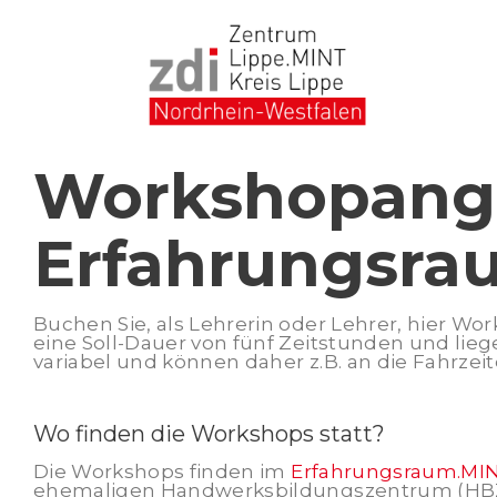
WORKSHOPA
Skip
Workshopang
to
content
Erfahrungsra
Buchen Sie, als Lehrerin oder Lehrer, hier W
eine Soll-Dauer von fünf Zeitstunden und liege
variabel und können daher z.B. an die Fahrze
Wo finden die Workshops statt?
Die Workshops finden im
Erfahrungsraum.MI
ehemaligen Handwerksbildungszentrum (HBZ).