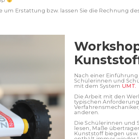
op
tte um Erstattung bzw. lassen Sie die Rechnung 
Workshop 
Kunststof
Nach einer Einführung
Schülerinnen und Schül
mit dem System
UMT.
Die Arbeit mit den We
typischen Anforderung
Verfahrensmechaniker/
anderen.
Die Schülerinnen und
lesen, Maße übertragen
Kunststoff biegen usw
enthält immer wieder 