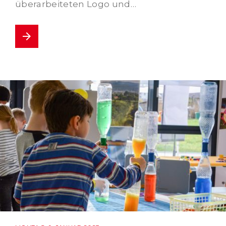
überarbeiteten Logo und…
arrow_forward