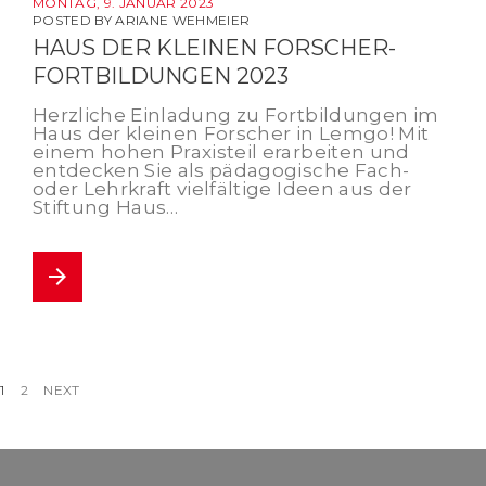
MONTAG, 9. JANUAR 2023
POSTED BY
ARIANE WEHMEIER
HAUS DER KLEINEN FORSCHER-
FORTBILDUNGEN 2023
Herzliche Einladung zu Fortbildungen im
Haus der kleinen Forscher in Lemgo! Mit
einem hohen Praxisteil erarbeiten und
entdecken Sie als pädagogische Fach-
oder Lehrkraft vielfältige Ideen aus der
Stiftung Haus…
arrow_forward
Beitragsnavigation
1
2
NEXT