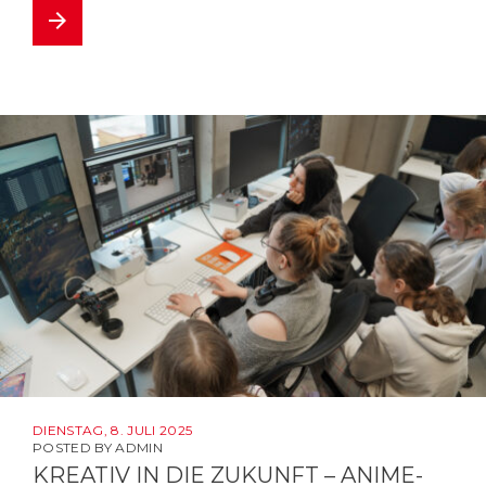
arrow_forward
DIENSTAG, 8. JULI 2025
POSTED BY
ADMIN
KREATIV IN DIE ZUKUNFT – ANIME-