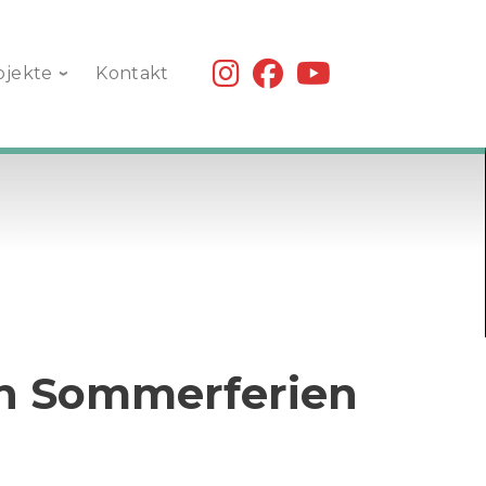
fab
fab
fab
ojekte
Kontakt
fa-
fa-
fa-
instagram
facebook
youtube
en Sommerferien