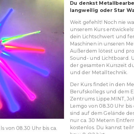
Du denkst Metallbearb
langweilig oder Star Wa
Weit gefehlt! Noch nie wa
unserem Kurs entwickelst 
dein Lichtschwert und fer
Maschinen in unseren Met
Außerdem lötest und pr
Sound- und Lichtboard. 
der gesamten Kurszeit d
und der Metalltechnik.
Der Kurs findet in den Me
Berufskollegs und dem E
Zentrums Lippe.MINT, Jo
Lemgo von 08.30 Uhr bis c
sind auf dem Gelände des
nur ca. 30 Metern Entfern
kostenlos. Du kannst tei
ls von 08.30 Uhr bis ca.