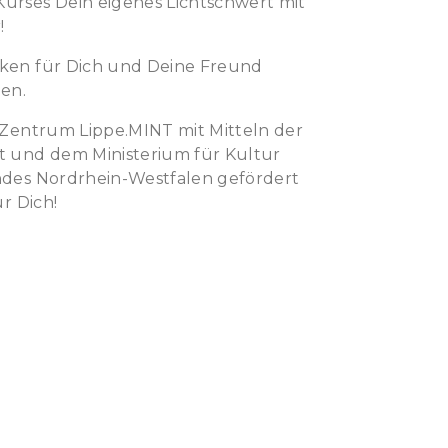
urses Dein eigenes Lichtschwert mit
!
ken für Dich und Deine Freund
en.
-Zentrum Lippe.MINT mit Mitteln der
t und dem Ministerium für Kultur
ndes Nordrhein-Westfalen gefördert
r Dich!