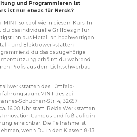
eitung und Programmieren ist
rs ist nur etwas für Nerds?
r MINT so cool wie in diesem Kurs. In
du das individuelle Griffdesign für
tigst ihn aus Metall an hochwertigen
all- und Elektrowerkstätten.
ogrammierst du das dazugehörige
Unterstützung erhältst du während
urch Profis aus dem Lichtschwerbau
tallwerkstätten des Lüttfeld-
rfahrungsraum.MINT des zdi-
hannes-Schuchen-Str. 4, 32657
a. 16.00 Uhr statt. Beide Werkstätten
 Innovation Campus und fußläufig in
ung erreichbar. Die Teilnahme ist
lnehmen, wenn Du in den Klassen 8-13