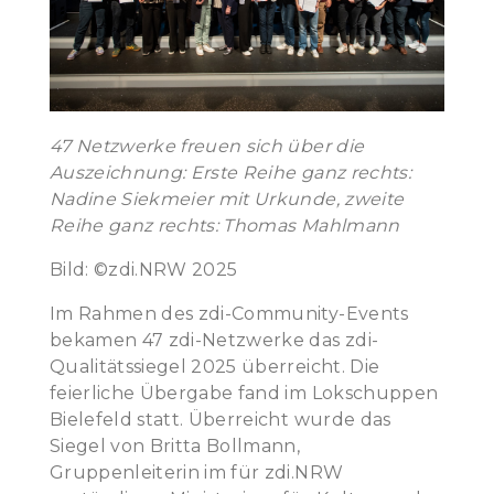
47 Netzwerke freuen sich über die
Auszeichnung: Erste Reihe ganz rechts:
Nadine Siekmeier mit Urkunde, zweite
Reihe ganz rechts: Thomas Mahlmann
Bild: ©zdi.NRW 2025
Im Rahmen des zdi-Community-Events
bekamen 47 zdi-Netzwerke das zdi-
Qualitätssiegel 2025 überreicht. Die
feierliche Übergabe fand im Lokschuppen
Bielefeld statt. Überreicht wurde das
Siegel von Britta Bollmann,
Gruppenleiterin im für zdi.NRW