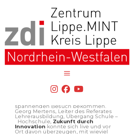
Skip
to
content
Lichtschwertbau in den
Sommerferien mit hohem
Besuch
fab
fab
fab
Unsere diesjährigen Teilnehmenden
fa-
fa-
fa-
am Schülercamp „Bau Dir Dein
instagram
facebook
youtube
eigenes Lichtschwert“ haben
spannenden Besuch bekommen.
Georg Mertens, Leiter des Referates
Lehrerausbildung, Übergang Schule –
Hochschule,
Zukunft durch
Innovation
konnte sich live und vor
Ort davon überzeugen, mit wieviel