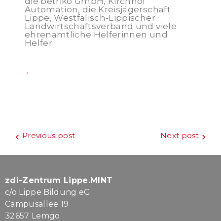
die betriko GmbH, Kirchhof
Automation, die Kreisjägerschaft
Lippe, Westfälisch-Lippischer
Landwirtschaftsverband und viele
ehrenamtliche Helferinnen und
Helfer.
Beitragsnavigation
Previous post
Next post
zdi-Zentrum Lippe.MINT
c/o Lippe Bildung eG
Campusallee 19
32657 Lemgo