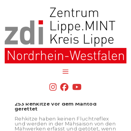
Skip
to
content
Schülerinnen und Schüler
sind bei der Kitzrettung
online dabei!
fab
fab
fab
Im Projekt „Save the Kitz“ vom
fa-
fa-
fa-
Engelbert-Kaempfer-Gymnasium
instagram
facebook
youtube
und zdi-Zentrum Lippe.MINT werden
253 Rehkitze vor dem Mähtod
gerettet
Rehkitze haben keinen Fluchtreflex
und werden in der Mähsaison von den
Mähwerken erfasst und getötet, wenn