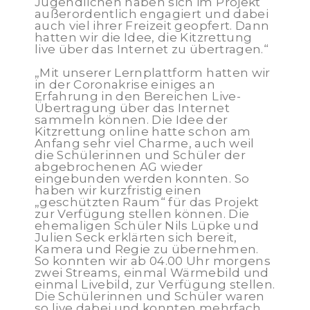
Jugendlichen haben sich im Projekt
außerordentlich engagiert und dabei
auch viel ihrer Freizeit geopfert. Dann
hatten wir die Idee, die Kitzrettung
live über das Internet zu übertragen.“
„Mit unserer Lernplattform hatten wir
in der Coronakrise einiges an
Erfahrung in den Bereichen Live-
Übertragung über das Internet
sammeln können. Die Idee der
Kitzrettung online hatte schon am
Anfang sehr viel Charme, auch weil
die Schülerinnen und Schüler der
abgebrochenen AG wieder
eingebunden werden konnten. So
haben wir kurzfristig einen
„geschützten Raum“ für das Projekt
zur Verfügung stellen können. Die
ehemaligen Schüler Nils Lüpke und
Julien Seck erklärten sich bereit,
Kamera und Regie zu übernehmen.
So konnten wir ab 04.00 Uhr morgens
zwei Streams, einmal Wärmebild und
einmal Livebild, zur Verfügung stellen.
Die Schülerinnen und Schüler waren
so live dabei und konnten mehrfach