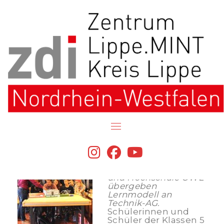
Skip
to
content
Vielfältiger Einsatz des
SmartHome-Modellhauses in
der Realschule Aspe geplant
fab
fab
fab
zdi-Zentrum
fa-
fa-
fa-
Lippe.MINT,
Umweltstiftung Lippe
instagram
facebook
youtube
und Hochschule OWL
übergeben
Lernmodell an
Technik-AG.
Schülerinnen und
Schüler der Klassen 5