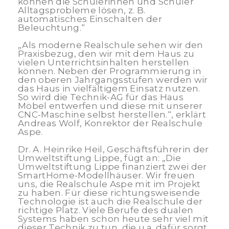
können die Schülerinnen und Schüler
Alltagsprobleme lösen, z. B.
automatisches Einschalten der
Beleuchtung.“
„Als moderne Realschule sehen wir den
Praxisbezug, den wir mit dem Haus zu
vielen Unterrichtsinhalten herstellen
können. Neben der Programmierung in
den oberen Jahrgangsstufen werden wir
das Haus in vielfältigem Einsatz nutzen.
So wird die Technik-AG für das Haus
Möbel entwerfen und diese mit unserer
CNC-Maschine selbst herstellen.“, erklärt
Andreas Wolf, Konrektor der Realschule
Aspe.
Dr. A. Heinrike Heil, Geschäftsführerin der
Umweltstiftung Lippe, fügt an: „Die
Umweltstiftung Lippe finanziert zwei der
SmartHome-Modellhäuser. Wir freuen
uns, die Realschule Aspe mit im Projekt
zu haben. Für diese richtungsweisende
Technologie ist auch die Realschule der
richtige Platz. Viele Berufe des dualen
Systems haben schon heute sehr viel mit
dieser Technik zu tun, die u.a. dafür sorgt,