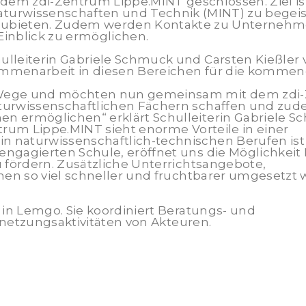
dem zdi-Zentrum Lippe.MINT geschlossen. Ziel ist
Naturwissenschaften und Technik (MINT) zu begei
nzubieten. Zudem werden Kontakte zu Unternehme
Einblick zu ermöglichen.
lleiterin Gabriele Schmuck und Carsten Kießler 
mmenarbeit in diesen Bereichen für die kommend
e Wege und möchten nun gemeinsam mit dem zdi
turwissenschaftlichen Fächern schaffen und zu
 ermöglichen“ erklärt Schulleiterin Gabriele 
trum Lippe.MINT sieht enorme Vorteile in einer
 naturwissenschaftlich-technischen Berufen ist
ngagierten Schule, eröffnet uns die Möglichkeit
 fördern. Zusätzliche Unterrichtsangebote,
nen so viel schneller und fruchtbarer umgesetzt 
 in Lemgo. Sie koordiniert Beratungs- und
rnetzungsaktivitäten von Akteuren.