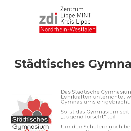
Skip
to
content
Städtisches Gymnas
Das Städtische Gymnasium 
Lehrkräften unterrichtet 
Gymnasiums eingebracht.
So ist das Gymnasium seit
„Jugend forscht“ teil.
Um den Schülern noch bes