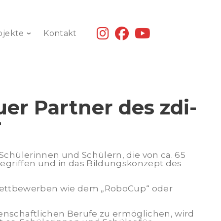
fab
fab
fab
ojekte
Kontakt
fa-
fa-
fa-
instagram
facebook
youtube
er Partner des zdi-
T
chülerinnen und Schülern, die von ca. 65
egriffen und in das Bildungskonzept des
n Wettbe­werben wie dem „RoboCup“ oder
nschaftlichen Berufe zu ermöglichen, wird