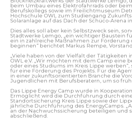
Blockheizkraftwerks der Stadtwerke Lemgo, d
beim Umbau eines Elektrofahrrads oder bei
Berufskollegs sowie im Freilichtmuseum De
Hochschule OWL zum Studiengang Zukunftsene
Solaranlage auf das Dach der Schüco-Arena in 
Dies alles soll aber kein Selbstzweck sein, 
Stadtwerke Lemgo, „ein wichtiger Baustein fü
ein in zahlreiche Maßnahmen zur Förderung d
beginnen“ berichtet Markus Rempe, Vorstand
„Viele haben von der Vielfalt der Tätigkeiten
OWL e.V. „Wir möchten mit dem Camp eine bes
oder eines Studiums im Kreis Lippe werben“, s
für eine Förderung des Projekts. Für die Age
in einer zukunftsorientierten Branche die Vo
Jugendlichen mit Berufsberatern, um so früh
Das Lippe Energy Camp wurde in Kooperation 
Ermöglicht wird die Durchführung durch ein
Standortsicherung Kreis Lippe sowie der Lipp
jährliche Durchführung des EnergyCamps. „Al
an der Nachwuchssicherung beteiligen und s
abschließend.