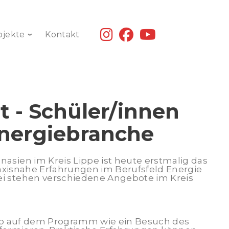
fab
fab
fab
ojekte
Kontakt
fa-
fa-
fa-
instagram
facebook
youtube
t - Schüler/innen
 Energiebranche
sien im Kreis Lippe ist heute erstmalig das
raxisnahe Erfahrungen im Berufsfeld Energie
i stehen verschiedene Angebote im Kreis
so auf dem Programm wie ein Besuch des