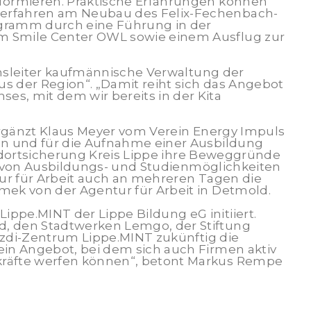
nformieren. Praktische Erfahrungen können
verfahren am Neubau des Felix-Fechenbach-
gramm durch eine Führung in der
m Smile Center OWL sowie einem Ausflug zur
chsleiter kaufmännische Verwaltung der
us der Region“. „Damit reiht sich das Angebot
s, mit dem wir bereits in der Kita
 ergänzt Klaus Meyer vom Verein Energy Impuls
en und für die Aufnahme einer Ausbildung
tandortsicherung Kreis Lippe ihre Beweggründe
ng von Ausbildungs- und Studienmöglichkeiten
tur für Arbeit auch an mehreren Tagen die
mek von der Agentur für Arbeit in Detmold.
ppe.MINT der Lippe Bildung eG initiiert.
d, den Stadtwerken Lemgo, der Stiftung
s zdi-Zentrum Lippe.MINT zukünftig die
ein Angebot, bei dem sich auch Firmen aktiv
kräfte werfen können“, betont Markus Rempe