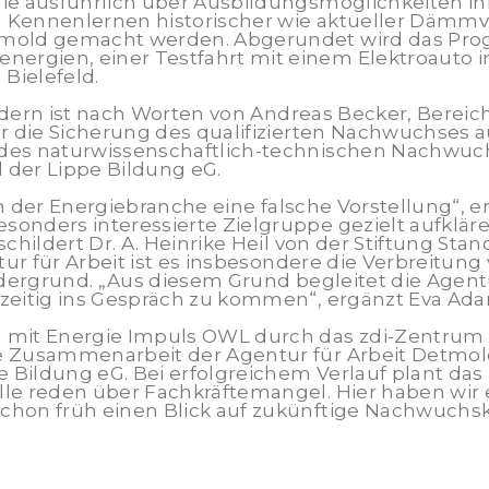
ie ausführlich über Ausbildungsmöglichkeiten i
m Kennenlernen historischer wie aktueller Dämm
tmold gemacht werden. Abgerundet wird das Pro
rgien, einer Testfahrt mit einem Elektroauto i
Bielefeld.
sondern ist nach Worten von Andreas Becker, Berei
r die Sicherung des qualifizierten Nachwuchses a
es naturwissenschaftlich-technischen Nachwuchse
 der Lippe Bildung eG.
 in der Energiebranche eine falsche Vorstellung“,
onders interessierte Zielgruppe gezielt aufklär
childert Dr. A. Heinrike Heil von der Stiftung S
ntur für Arbeit ist es insbesondere die Verbreitu
rdergrund. „Aus diesem Grund begleitet die Agen
zeitig ins Gespräch zu kommen“, ergänzt Eva Ada
mit Energie Impuls OWL durch das zdi-Zentrum Li
e Zusammenarbeit der Agentur für Arbeit Detmol
e Bildung eG. Bei erfolgreichem Verlauf plant da
le reden über Fachkräftemangel. Hier haben wir 
chon früh einen Blick auf zukünftige Nachwuchs