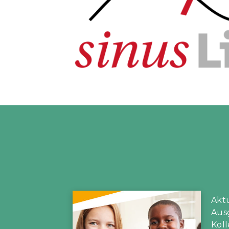
Aktu
Ausg
Kol