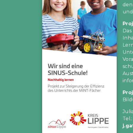
den
und
Pro
Das
Inh
Lern
Unte
Vor
sch
Aus
info
Pro
Bild
Juli
Tel.
j.g