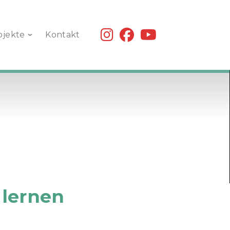
fab
fab
fab
ojekte
Kontakt
fa-
fa-
fa-
instagram
facebook
youtube
 lernen