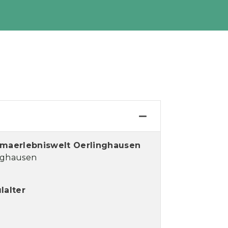
limaerlebniswelt Oerlinghausen
inghausen
lalter