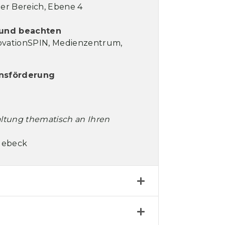
her Bereich, Ebene 4
 und beachten
nnovationSPIN, Medienzentrum,
onsförderung
altung thematisch an Ihren
rlebeck