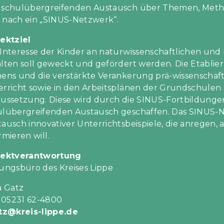
 schulübergreifenden Austausch über Themen, Met
 nach ein „SINUS-Netzwerk“.
jektziel
 Interesse der Kinder an naturwissenschaftlichen u
alten soll geweckt und gefördert werden. Die Etabl
ens und die verstärkte Verankerung prä-wissenschaft
rricht sowie in den Arbeitsplänen der Grundschulen s
aussetzung. Diese wird durch die SINUS-Fortbildung
ulübergreifenden Austausch geschaffen. Das SINUS-Ne
tausch innovativer Unterrichtsbeispiele, die anrege
rmieren will.
jektverantwortung
ungsbüro des Kreises Lippe
a Gatz
: 05231 62-4800
atz@kreis-lippe.de