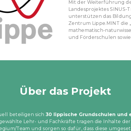
Mit der Weiterführung d
Landesprojektes SINUS-Tr
unterstützen das Bildung
Zentrum Lippe.MINT die „
mathematisch-naturwisse
und Förderschulen sowie 
Über das Projekt
ell beteiligen sich
30 lippische Grundschulen und
e
ewählte Lehr- und Fachkräfte tragen die Inhalte der
legium/Team und sorgen so dafür, dass diese umgese