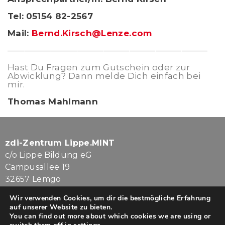
Tel:
05154 82-2567
Mail:
Bernd.Kirsch@Lenze.com
———————————————————————
Hast Du Fragen zum Gutschein oder zur
Abwicklung? Dann melde Dich einfach bei
mir.
Thomas Mahlmann
zdi-Zentrum Lippe.MINT
c/o Lippe Bildung eG
Campusallee 19
32657 Lemgo
Wir verwenden Cookies, um dir die bestmögliche Erfahrung
Tel. 05261.7080-813
auf unserer Website zu bieten.
info@lippe-mint.de
You can find out more about which cookies we are using or