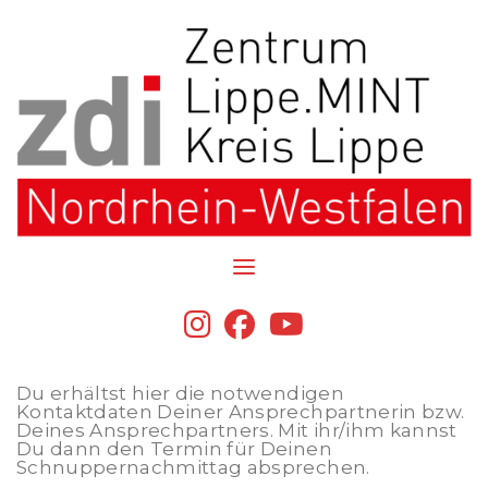
Skip
SCHNUPPERGUTSCHEIN
Du hast am Lippe.MINT-
to
Tag einen Gutschein
GEBR.BRASSELER
content
der
Firma GEBR.BRASSELER
GMBH
GmbH &Co.KG erhalten.
Du hast dadurch durch
&CO.KG
Möglichkeit die Firma
und interessante MINT-
Berufe kennen zu
fab
fab
fab
lernen
fa-
fa-
fa-
Herzlichen Glückwunsch!
instagram
facebook
youtube
Du erhältst hier die notwendigen
Kontaktdaten Deiner Ansprechpartnerin bzw.
Deines Ansprechpartners. Mit ihr/ihm kannst
Du dann den Termin für Deinen
Schnuppernachmittag absprechen.