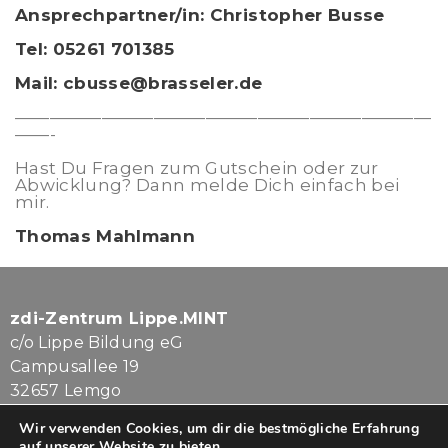
Ansprechpartner/in:
Christopher Busse
Tel: 05261 701385
Mail: cbusse@brasseler.de
————————————————————————
——-
Hast Du Fragen zum Gutschein oder zur
Abwicklung? Dann melde Dich einfach bei
mir.
Thomas Mahlmann
zdi-Zentrum Lippe.MINT
c/o Lippe Bildung eG
Campusallee 19
32657 Lemgo
Wir verwenden Cookies, um dir die bestmögliche Erfahrung
Tel. 05261.7080-813
auf unserer Website zu bieten.