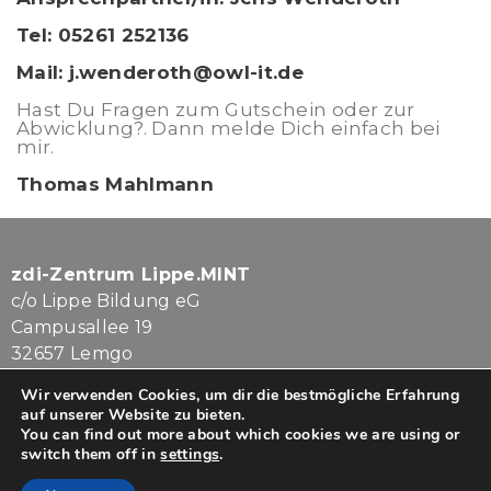
Tel: 05261 252136
Mail: j.wenderoth@owl-it.de
Hast Du Fragen zum Gutschein oder zur
Abwicklung?. Dann melde Dich einfach bei
mir.
Thomas Mahlmann
zdi-Zentrum Lippe.MINT
c/o Lippe Bildung eG
Campusallee 19
32657 Lemgo
Wir verwenden Cookies, um dir die bestmögliche Erfahrung
Tel. 05261.7080-813
auf unserer Website zu bieten.
info@lippe-mint.de
You can find out more about which cookies we are using or
switch them off in
settings
.
Impressum
|
Datenschutz