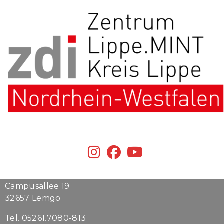
Skip
DATENAUSZUG
Auf dieser Seite können Sie einen Auszug über
to
alle von ihnen gespeicherten Daten anfordern.
content
Sämtliche Daten in unserer Datenbank werden
auf vertrauliche Daten überprüft und Ihnen per
Email gesendet.
[sar_form]
fab
fab
fab
fa-
fa-
fa-
zdi-Zentrum Lippe.MINT
instagram
facebook
youtube
c/o Lippe Bildung eG
Campusallee 19
32657 Lemgo
Tel. 05261.7080-813