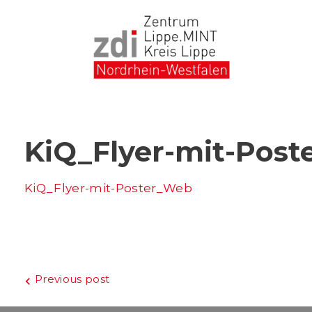
Skip
to
content
KiQ_Flyer-mit-Pos
KiQ_Flyer-mit-Poster_Web
Beitragsnavigation
Previous post