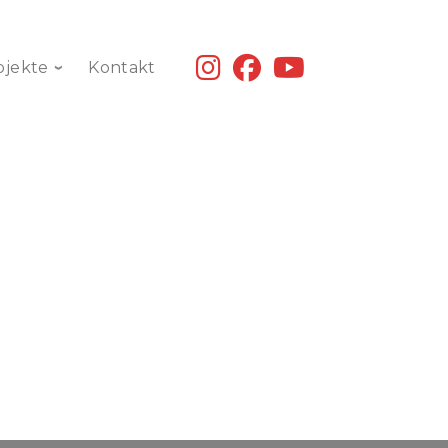
fab
fab
fab
ojekte
Kontakt
fa-
fa-
fa-
instagram
facebook
youtube